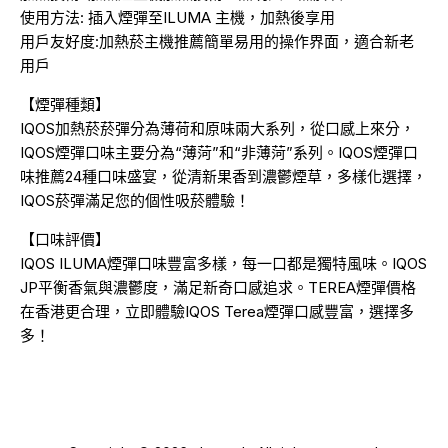
使用方法: 插入煙彈至ILUMA 主機，加熱後享用
用戶友好度:加熱菸主機推薦簡單易用的操作界面，適合新老
用戶
【煙彈種類】
IQOS加熱菸菸彈分為薄荷和原味兩大系列，從口感上來分，
IQOS煙彈口味主要分為“薄菏”和“非薄菏”系列。IQOS煙彈口
味推薦24種口味盛宴，從清新果香到濃鬱煙草，多樣化選擇，
IQOS菸彈滿足您的個性吸菸體驗！
【口味評價】
IQOS ILUMA煙彈口味豐富多樣，每一口都是獨特風味。IQOS
JP平衡香氣與濃鬱度，滿足新奇口感追求。TEREA煙彈價格
在香港更合理，立即體驗IQOS Terea煙彈口感豐富，選擇多
多！