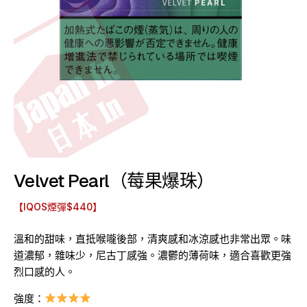
Velvet Pearl（莓果爆珠）
【IQOS煙彈$440】
溫和的甜味，直抵喉嚨後部，清爽感和冰涼感也非常出眾。味
道濃郁，雜味少，尼古丁感強。濃鬱的薄荷味，適合喜歡更強
烈口感的人。
強度：