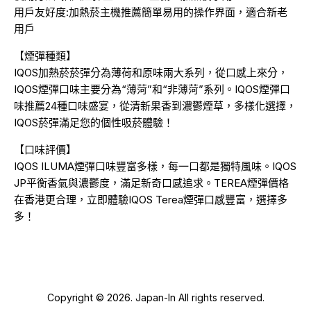
用戶友好度:加熱菸主機推薦簡單易用的操作界面，適合新老
用戶
【煙彈種類】
IQOS加熱菸菸彈分為薄荷和原味兩大系列，從口感上來分，
IQOS煙彈口味主要分為“薄菏”和“非薄菏”系列。IQOS煙彈口
味推薦24種口味盛宴，從清新果香到濃鬱煙草，多樣化選擇，
IQOS菸彈滿足您的個性吸菸體驗！
【口味評價】
IQOS ILUMA煙彈口味豐富多樣，每一口都是獨特風味。IQOS
JP平衡香氣與濃鬱度，滿足新奇口感追求。TEREA煙彈價格
在香港更合理，立即體驗IQOS Terea煙彈口感豐富，選擇多
多！
Copyright © 2026. Japan-In All rights reserved.