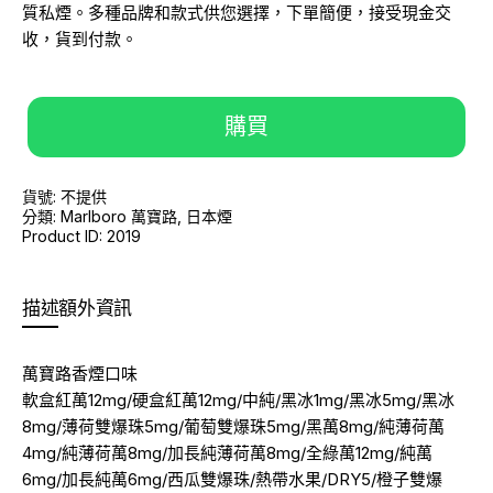
質私煙。多種品牌和款式供您選擇，下單簡便，接受現金交
收，貨到付款。
購買
貨號:
不提供
分類:
Marlboro 萬寶路
,
日本煙
Product ID:
2019
描述
額外資訊
萬寶路香煙口味
軟盒紅萬12mg/硬盒紅萬12mg/中純/黑冰1mg/黑冰5mg/黑冰
8mg/薄荷雙爆珠5mg/葡萄雙爆珠5mg/黑萬8mg/純薄荷萬
4mg/純薄荷萬8mg/加長純薄荷萬8mg/全綠萬12mg/純萬
6mg/加長純萬6mg/西瓜雙爆珠/熱帶水果/DRY5/橙子雙爆