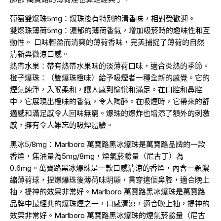
葡萄雙爆珠5mg：爆珠後有特別的清香味，相對受歡迎。
雙爆珠薄荷5mg：濃郁的薄荷香氣，增加吸菸時的趣味性和互
動性。 口味輕盈而清爽的薄荷香味，完美捕捉了薄荷的自然
清新與微涼口感。
熱帶水果：帶有熱帶水果味的淡薄荷口味，適合炎熱的季節。
橙子爆珠：（雙爆珠橙味）給予吸煙者一種全新的感覺。它的
煙氣純淨，入喉柔和，讓人感到愉悅和滿足。在口腔和鼻腔
中，它展現出橙味的香氣，令人陶醉。在吸煙時，它帶來的舒
適感和滿足感令人回味無窮。爆珠的爆炸也增添了額外的刺激
感，擁有令人難忘的吸煙體驗。
黑冰5/8mg：Marlboro 萬寶路黑冰爆珠是萬寶路品牌的一款
香煙，焦油量為5mg/8mg，煙氣菸鹼量（尼古丁）為
0.6mg。萬寶路黑冰爆珠是一款口感清涼的香煙，內含一顆濃
縮薄荷球，捏爆爆珠後薄荷味明顯，貫穿這個鼻腔，適合晚上
抽，提神的效果非常好。Marlboro 萬寶路黑冰爆珠是萬寶路
品牌中最經典的爆珠煙之一，口感清涼，適合晚上抽，提神的
效果非常好。Marlboro 萬寶路黑冰爆珠的煙氣菸鹼量（尼古