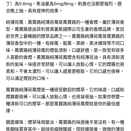
丁）為0.6mg，焦油量為5mg/8mg，刺激也沒那麽強烈，適
合晚上抽，具有提神的效果。
純薄荷萬：萬寶路純薄荷萬是萬寶路的一種香煙，屬於薄荷香
型。萬寶路是由菲利普莫裏斯國際公司生產的香煙品牌，是目
前世界上最暢銷的煙草品牌之一。萬寶路純薄荷萬是萬寶路的
薄荷香型中的一種，有綠萬、藍萬、黑綠、黑冰爆珠等不同口
味。萬寶路純薄荷萬的煙氣清新，口感舒適，是一款受到很多
人喜歡的香煙。萬寶路純薄荷萬煙含有純薄荷油，具有清新清
新的氣味。味道非常舒服，可以讓人放鬆心情。它的煙霧也很
柔和，不會太濃烈，可以讓人感覺更輕鬆。它的口感也很棒，
可以滿足煙民的口味。
萬寶路純薄荷萬煙是一種很受歡迎的煙草，它的味道、口感和
煙霧都很棒，可以讓人放鬆心情，也很容易抽。如果你想要一
種清新可口的煙草，那麼萬寶路純薄荷萬煙就是你的最佳選
擇。
鏡面爆珠：煙草味相當淡，萬寶路的味道幾乎是沒有，有一種
焦糊味貫穿其中，餘味有細微酸感，捏碎爆珠後，微微的薄荷