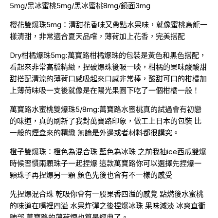
5mg/黑冰蜜桃5mg/黑冰蜜桃8mg/鏡面3mg
櫻花雙爆珠5mg：清甜花香味又帶點水果味，就像蜜桃烏龍一
樣清甜，非常適合夏天品嚐，薄荷加上花香，完美搭配
Dry柑橘爆珠5mg:萬寶路柑橘爆珠的包裝是黃色和黑色搭配，
看起來非常高檔精緻，捏破爆珠後吸一啖，柑橘的果味酸酸甜
甜搭配清涼的薄荷口感吸起來口感非常棒，酸甜可口的柑橘加
上薄荷味吸一支後就像是在陽光果園下吃了一個柑橘一般！
萬寶路水蜜桃雙爆珠5/8mg:萬寶路水蜜桃真的試過會有初戀
的味道，真的刷新了我對萬寶路印象，做工上日本的包裝 比
一般的煙盒來的精緻 無論是外邊或者材料都很講究。
橙子雙爆珠：橙色為混合珠 藍色為冰珠 之前我抽ice西瓜雙爆
時候習慣兩顆珠子一起捏爆 這款萬寶路你可以選擇先捏爆一
顆珠子再捏爆另一顆 顏色先後也會有不一樣的感受
先捏爆混合珠 乾吸你會有一股果香四溢的感覺 點燃後水蜜桃
的味道在嘴裡四溢 水果炸彈之後捏爆冰珠 果味減淡 冰爽直衝
肺部 萬寶路的薄荷煙也算是經典了。