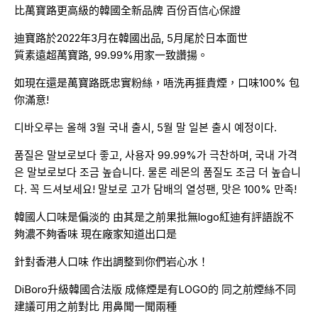
比萬寶路更高級的韓國全新品牌 百份百信心保證
迪寶路於2022年3月在韓國出品, 5月尾於日本面世
質素遠超萬寶路, 99.99%用家一致讚揚。
如現在還是萬寶路既忠實粉絲，唔洗再捱貴煙，口味100% 包
你滿意!
디바오루는 올해 3월 국내 출시, 5월 말 일본 출시 예정이다.
품질은 말보로보다 좋고, 사용자 99.99%가 극찬하며, 국내 가격
은 말보로보다 조금 높습니다. 물론 레몬의 품질도 조금 더 높습니
다. 꼭 드셔보세요! 말보로 고가 담배의 열성팬, 맛은 100% 만족!​
韓國人口味是偏淡的 由其是之前果批無logo紅迪有評語說不
夠濃不夠香味 現在廠家知道出口是
針對香港人口味 作出調整到你們岩心水！
DiBoro升級韓國合法版 成條煙是有LOGO的 同之前煙絲不同
建議可用之前對比 用鼻聞一聞兩種