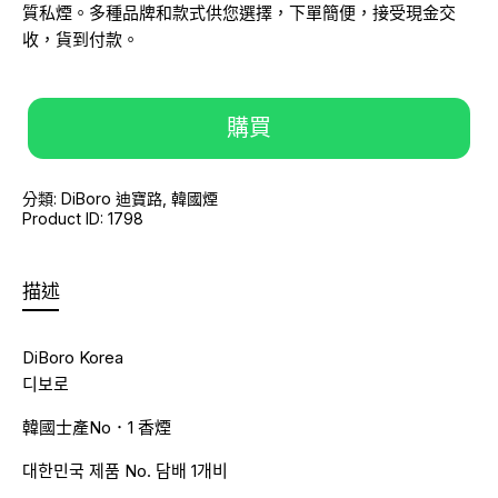
質私煙。多種品牌和款式供您選擇，下單簡便，接受現金交
收，貨到付款。
購買
分類:
DiBoro 迪寶路
,
韓國煙
Product ID:
1798
描述
DiBoro Korea
디보로
韓國士產No．1 香煙
대한민국 제품 No. 담배 1개비