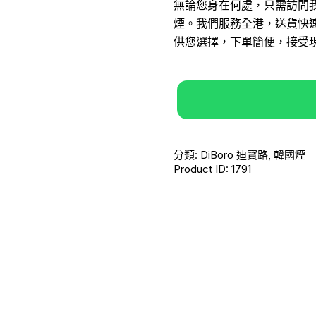
無論您身在何處，只需訪問
煙。我們服務全港，送貨快
供您選擇，下單簡便，接受
分類:
DiBoro 迪寶路
,
韓國煙
Product ID:
1791