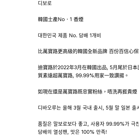
디보로
韓國士產No．1 香煙
대한민국 제품 No. 담배 1개비
比萬寶路更高級的韓國全新品牌 百份百信心保
迪寶路於2022年3月在韓國出品, 5月尾於日本
質素遠超萬寶路, 99.99%用家一致讚揚。
如現在還是萬寶路既忠實粉絲，唔洗再捱貴煙，口
디바오루는 올해 3월 국내 출시, 5월 말 일본 출
품질은 말보로보다 좋고, 사용자 99.99%가 극
담배의 열성팬, 맛은 100% 만족!​