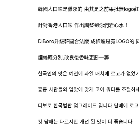
韓國人口味是偏淡的 由其是之前果批無log
針對香港人口味 作出調整到你們岩心水！
DiBoro升級韓國合法版 成條煙是有LOGO
煙絲既分別,改良後香味更勝一籌
한국인의 맛은 예전에 과일 배치에 로고가 없었
홍콩 사람들의 입맛에 맞게 코어 워터를 조절하세
디보로 한국법판 업그레이드 입니다 담배에 로고
컷 담배는 다르지만 개선 된 맛이 더 좋습니다