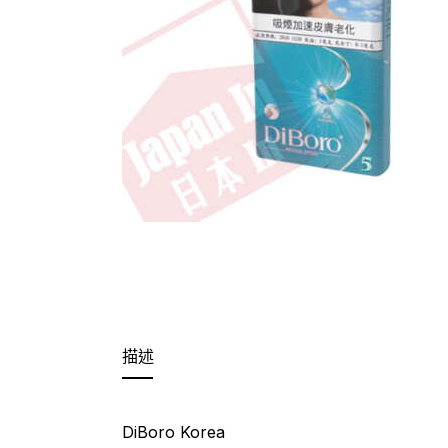
描述
DiBoro Korea