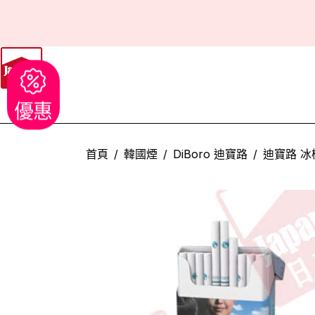
優惠
首頁
韓國煙
DiBoro 迪寶路
迪寶路 冰