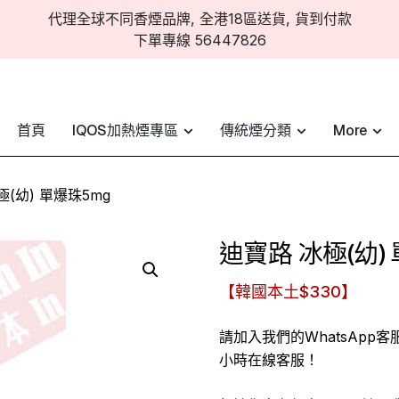
代理全球不同香煙品牌, 全港18區送貨, 貨到付款
下單專線 56447826
首頁
IQOS加熱煙專區
傳統煙分類
More
極(幼) 單爆珠5mg
迪寶路 冰極(幼)
【韓國本土$330】
請加入我們的WhatsApp
小時在線客服！