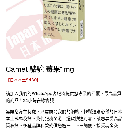
Camel 駱駝 莓果1mg
【日本本土$430】
請加入我們的WhatsApp客服将提供您專業的回覆，最高品質
的商品！24小時在線客服！
無論您身在何處，只需訪問我們的網站，輕鬆選購心儀的日本
本土式免稅煙。我們服務全港，送貨快速可靠，讓您享受高品
質私煙。多種品牌和款式供您選擇，下單簡便，接受現金交