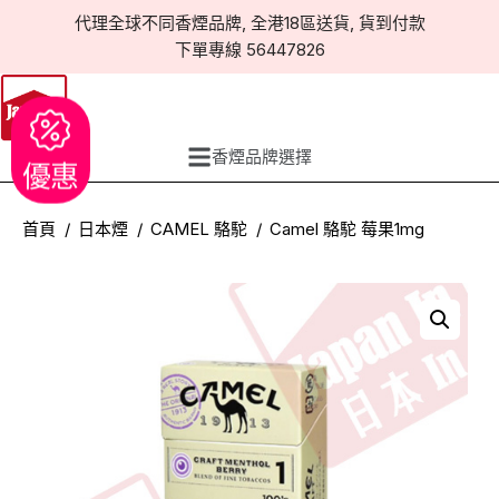
代理全球不同香煙品牌, 全港18區送貨, 貨到付款
下單專線 56447826
香煙品牌選擇
優惠
首頁
日本煙
CAMEL 駱駝
Camel 駱駝 莓果1mg